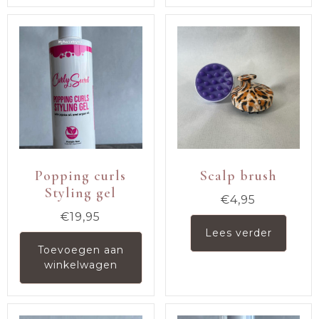
Popping curls
Scalp brush
Styling gel
€
4,95
€
19,95
Lees verder
Toevoegen aan
winkelwagen