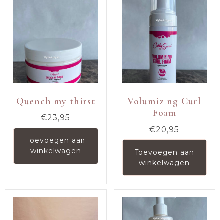
Quench my thirst
Volumizing Curl
Foam
€
23,95
€
20,95
Toevoegen aan
winkelwagen
Toevoegen aan
winkelwagen