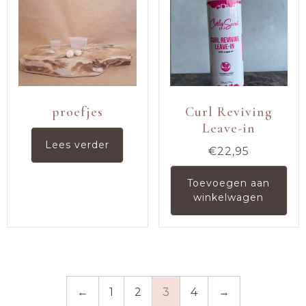
proefjes
Curl Reviving
Leave-in
Lees verder
€
22,95
Toevoegen aan
winkelwagen
←
1
2
3
4
→