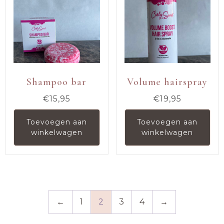
Shampoo bar
Volume hairspray
€
15,95
€
19,95
Toevoegen aan
Toevoegen aan
winkelwagen
winkelwagen
←
1
2
3
4
→