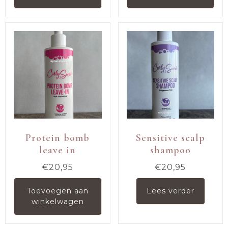
Protein bomb
Sensitive scalp
leave in
shampoo
€
20,95
€
20,95
Toevoegen aan
Lees verder
winkelwagen