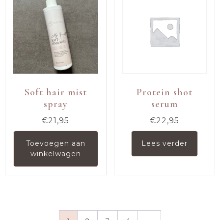
Soft hair mist
Protein shot
spray
serum
€
21,95
€
22,95
Toevoegen aan
Lees verder
winkelwagen