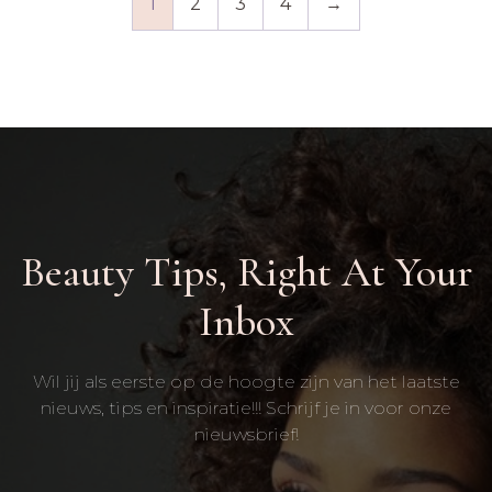
1
2
3
4
→
Beauty Tips, Right At Your
Inbox
Wil jij als eerste op de hoogte zijn van het laatste
nieuws, tips en inspiratie!!! Schrijf je in voor onze
nieuwsbrief!