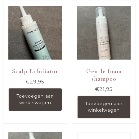
Scalp Exfoliator
Gentle foam
shampoo
€
29,95
€
21,95
Toevoegen aan
winkelwagen
Toevoegen aan
winkelwagen