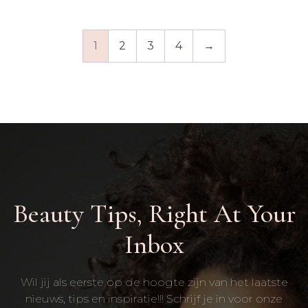
1
2
3
4
→
Beauty Tips, Right At Your
Inbox
Wil jij als eerste op de hoogte zijn van het laatste
nieuws, tips en inspiratie!!! Schrijf je in voor onze