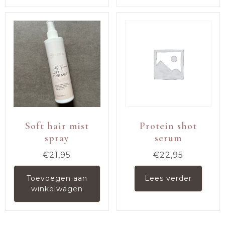
Soft hair mist
Protein shot
spray
serum
€
21,95
€
22,95
Toevoegen aan
Lees verder
winkelwagen