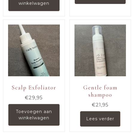
winkelwagen
Scalp Exfoliator
Gentle foam
shampoo
€
29,95
€
21,95
Toevoegen aan
winkelwagen
Lees verder