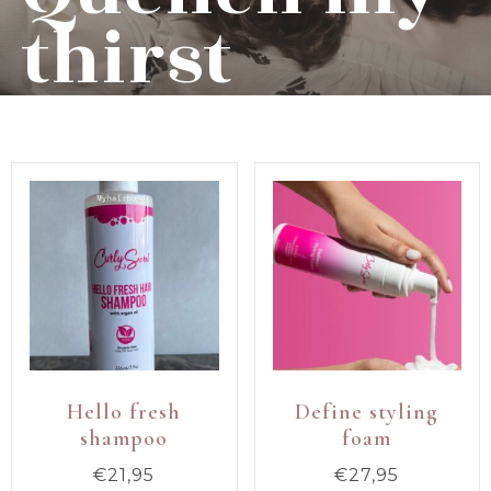
thirst
Hello fresh
Define styling
shampoo
foam
€
21,95
€
27,95