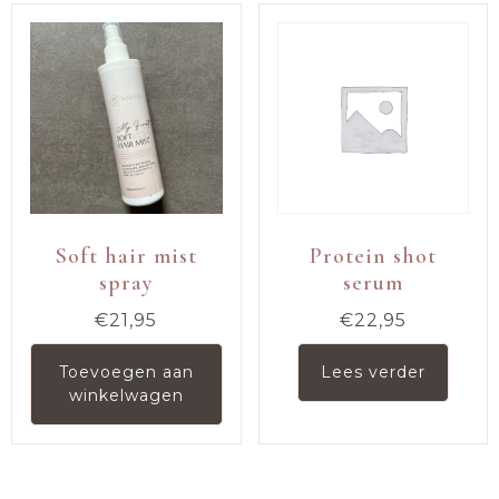
Soft hair mist
Protein shot
spray
serum
€
21,95
€
22,95
Toevoegen aan
Lees verder
winkelwagen