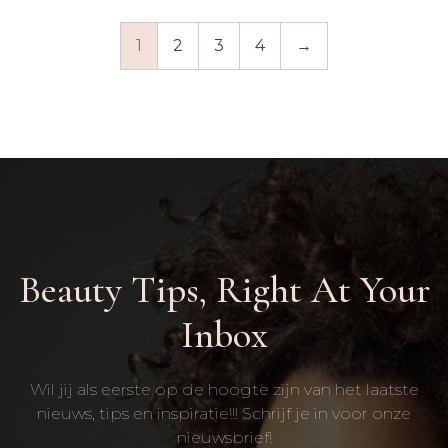
1
2
3
4
→
Beauty Tips, Right At Your
Inbox
Wil jij als eerste op de hoogte zijn van het laatste
nieuws, tips en inspiratie!!! Schrijf je in voor onze
nieuwsbrief!